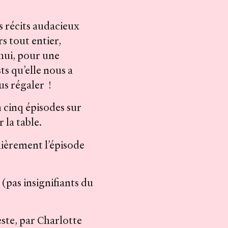
s récits audacieux
s tout entier,
’hui, pour une
s qu’elle nous a
us régaler !
 cinq épisodes sur
 la table.
lièrement l’épisode
(pas insignifiants du
este, par
Charlotte