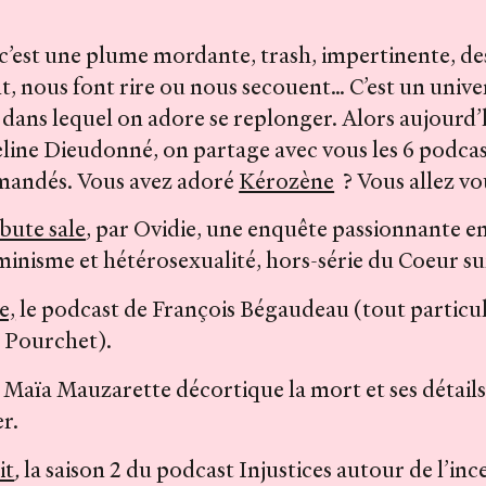
’est une plume mordante, trash, impertinente, de
, nous font rire ou nous secouent… C’est un univer
et dans lequel on adore se replonger. Alors aujourd
ne Dieudonné, on partage avec vous les 6 podcast
andés. Vous avez adoré
Kérozène
? Vous allez vo
bute sale
, par Ovidie, une enquête passionnante en
éminisme et hétérosexualité, hors-série du Coeur sur
e,
le podcast de François Bégaudeau (tout particu
a Pourchet).
 Maïa Mauzarette décortique la mort et ses détails 
r.
it
,
la saison 2 du podcast Injustices autour de l’inc