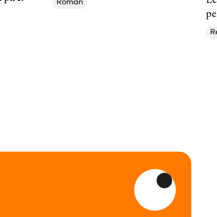
Roman
pe
R