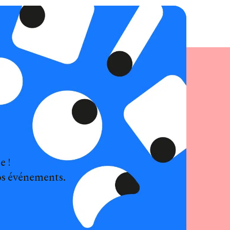
e !
nos événements.