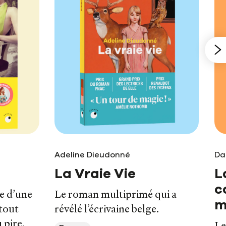
Adeline Dieudonné
Da
La Vraie Vie
L
c
se d’une
Le roman multiprimé qui a
m
 tout
révélé l’écrivaine belge.
 pire.
Le