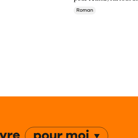
Roman
ivre
pour moi