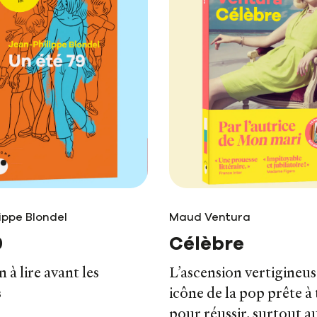
ippe Blondel
Maud Ventura
9
Célèbre
 à lire avant les
L’ascension vertigineu
s
icône de la pop prête à
pour réussir, surtout au