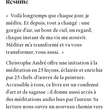
Résumé
« Voilà longtemps que chaque jour, je
médite. Et depuis, tout a changé : une
gorgée d’air, un bout de ciel, un regard,
chaque instant de ma vie me nourrit.
Nos livres
Méditer m’a transformé et va vous
transformer, vous aussi. »
Nos auteurs
Christophe André offre une initiation à la
Notre newsletter
méditation en 25 leçons, éclairée et enrichie
par 25 chefs-d’œuvre de la peinture.
Notre journal
Accessible à tous, ce livre est un condensé
d’art et de sagesse ; il donne aussi accès à
Le carnet de lecture
des méditations audio lues par l’auteur. Sa
lecture nous ouvre un nouveau chemin vers