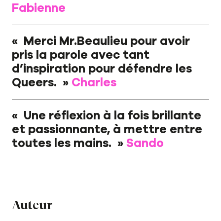
Fabienne
Nos auteurs
Notre newsletter
« Merci Mr.Beaulieu pour avoir
pris la parole avec tant
Notre journal
d’inspiration pour défendre les
Queers. »
Charles
Le carnet de lecture
« Une réflexion à la fois brillante
et passionnante, à mettre entre
toutes les mains. »
Sando
Auteur