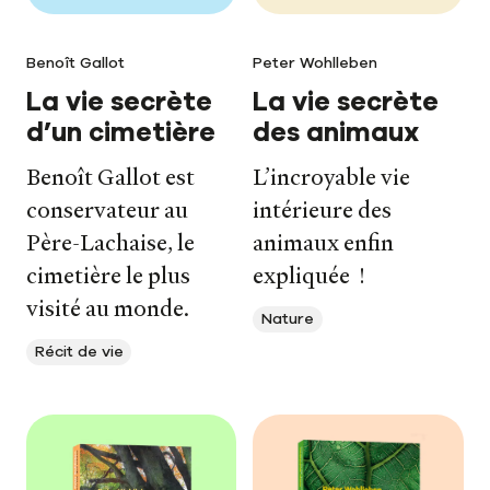
Benoît Gallot
Peter Wohlleben
La vie secrète
La vie secrète
d’un cimetière
des animaux
Benoît Gallot est
L’incroyable vie
conservateur au
intérieure des
Père-Lachaise, le
animaux enfin
Nos livres
cimetière le plus
expliquée !
visité au monde.
Nos auteurs
Nature
Récit de vie
Notre newsletter
Notre journal