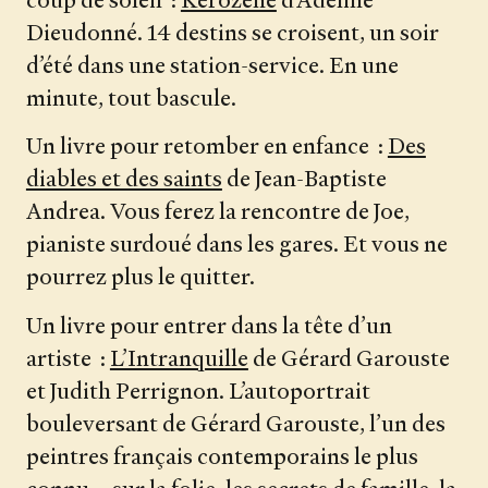
coup de soleil :
Kérozène
d’Adeline
Dieudonné. 14 destins se croisent, un soir
d’été dans une station-service. En une
minute, tout bascule.
Un livre pour retomber en enfance :
Des
diables et des saints
de Jean-Baptiste
Andrea. Vous ferez la rencontre de Joe,
pianiste surdoué dans les gares. Et vous ne
pourrez plus le quitter.
Nos livres
Un livre pour entrer dans la tête d’un
artiste :
L’Intranquille
de Gérard Garouste
Nos auteurs
et Judith Perrignon. L’autoportrait
bouleversant de Gérard Garouste, l’un des
Notre newsletter
peintres français contemporains le plus
Notre journal