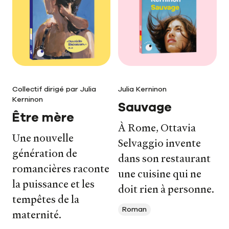
Collectif dirigé par Julia
Julia Kerninon
Kerninon
Sauvage
Être mère
À Rome, Ottavia
Une nouvelle
Selvaggio invente
Nos livres
génération de
dans son restaurant
romancières raconte
une cuisine qui ne
Nos auteurs
la puissance et les
doit rien à personne.
tempêtes de la
Notre newsletter
Roman
maternité.