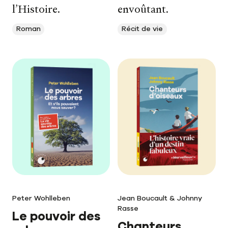
Notre newsletter
l’Histoire.
envoûtant.
Notre journal
Roman
Récit de vie
Le carnet de lecture
Peter Wohlleben
Jean Boucault & Johnny
Rasse
Le pouvoir des
Chanteurs