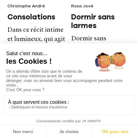
Christophe André
Rosa Jové
Consolations
Dormir sans
larmes
Dans ce récit intime
Dormir sans
et lumineux, qui agit
larmes propose une
comme un baume
approche
sur nos blessures,
totalement nouvelle
Christophe André
du sommeil des
nous donne des clés
enfants, basée sur les
pour retrouver le
dernières
chemin de la vie.
découvertes de la
Psychologie
science.
Instagram
TikTok
Facebook
Éducation